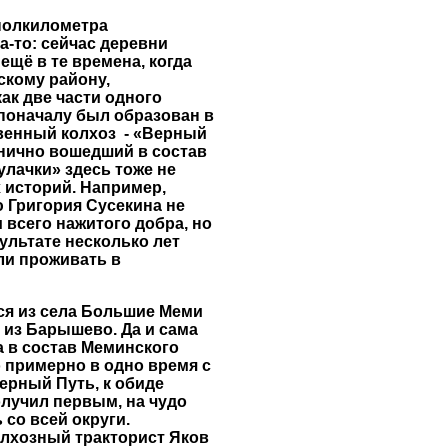
полкилометра
а-то: сейчас деревни
ещё в те времена, когда
скому району,
ак две части одного
 поначалу был образован в
венный колхоз - «Верный
анично вошедший в состав
улачки» здесь тоже не
 историй. Например,
 Григория Сусекина не
всего нажитого добра, но
ультате несколько лет
и проживать в
я из села Большие Меми
е из Барышево. Да и сама
 в состав Меминского
о примерно в одно время с
ерный Путь, к обиде
олучил первым, на чудо
 со всей округи.
олхозный тракторист Яков