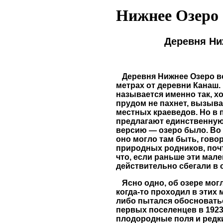
Нижнее Озеро
Деревня Ни
Деревня Нижнее Озеро во
метрах от деревни Канаш.
называется именно так, х
прудом не пахнет, вызыва
местных краеведов. Но в 
предлагают единственную,
версию — озеро было. Во в
оно могло там быть, гово
природных родников, поч
что, если раньше эти мал
действительно сбегали в
Ясно одно, об озере могли
когда-то проходил в этих 
либо пытался обосноватьс
первых поселенцев в 1923
плодородные поля и редки