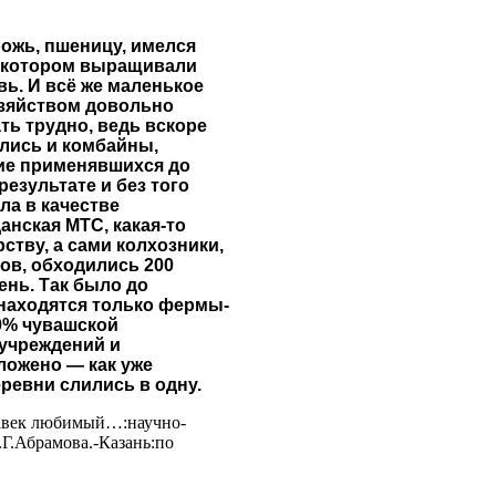
ожь, пшеницу, имелся
а котором выращивали
ь. И всё же маленькое
зяйством довольно
ть трудно, ведь вскоре
лись и комбайны,
ие применявшихся до
результате и без того
ла в качестве
нская МТС, какая-то
ству, а сами колхозники,
ов, обходились 200
ень. Так было до
 находятся только фермы-
0% чувашской
 учреждений и
ложено — как уже
ревни слились в одну.
навек любимый…:научно-
.Г.Абрамова.-Казань:по