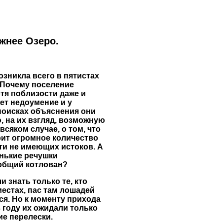
жнее Озеро.
зникла всего в пятистах
 Почему поселение
отя поблизости даже и
ет недоумение и у
поисках объяснения они
 на их взгляд, возможную
сяком случае, о том, что
рит огромное количество
ти не имеющих истоков. А
енькие речушки
 общий котлован?
 знать только те, кто
местах, пас там лошадей
я. Но к моменту прихода
 году их ожидали только
е перелески.