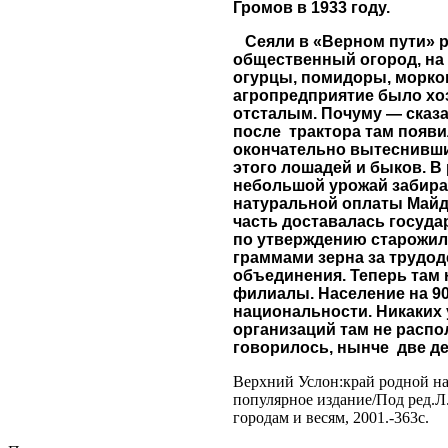
Громов в 1933 году.
Сеяли в «Верном пути» р
общественный огород, н
огурцы, помидоры, морков
агропредприятие было хо
отсталым. Почуму — сказа
после трактора там появи
окончательно вытеснивш
этого лошадей и быков. В 
небольшой урожай забира
натуральной оплаты Майда
часть доставалась государ
по утверждению старожил
граммами зерна за трудод
объединения. Теперь там
филиалы. Население на 9
национальности. Никаких
организаций там не распо
говорилось, нынче две де
Верхний Услон:край родной 
популярное издание/Под ред.Л
городам и весям, 2001.-363с.