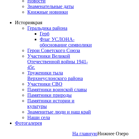
Новости
Знаменательные даты
Книжные новинки
История
края
Геральдика района
Герб
Флаг УСЛОНА-
обоснование символики
Герои Советского Союза
Участники Великой
Отечественной войны 1941-
45г.
Труженики тыла
Верхнеуслонского района
Участники СВО
Памятники воинской славы
Памятники природы
Памятники истории и
культуры
Знаменитые люди и наш край
Наши села
Фотогалерея
На главную
Нижнее Озеро