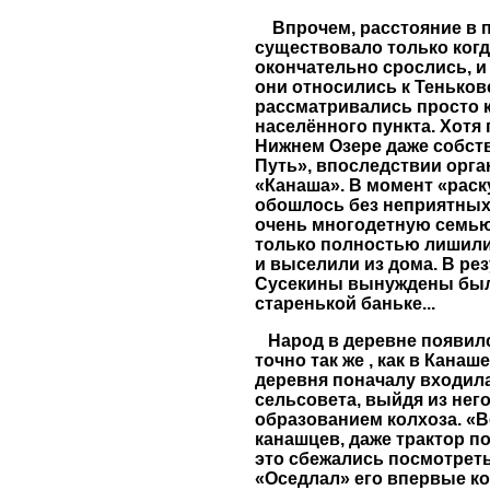
Впрочем, расстояние в 
существовало только когд
окончательно срослись, и 
они относились к Теньков
рассматривались просто к
населённого пункта. Хотя
Нижнем Озере даже собст
Путь», впоследствии орг
«Канаша». В момент «раск
обошлось без неприятных
очень многодетную семью
только полностью лишили 
и выселили из дома. В рез
Сусекины вынуждены был
старенькой баньке...
Народ в деревне появилс
точно так же , как в Канаш
деревня поначалу входила
сельсовета, выйдя из нег
образованием колхоза. «В
канашцев, даже трактор п
это сбежались посмотреть
«Оседлал» его впервые к