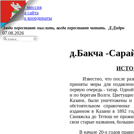
Наша миссия
Карта сайта
Наши координаты
Люди перестают мыслить, когда перестают читать. Д.Дидро
07.08.2026
д.Бакча -Сара
ИСТО
Известно, что после разгро
приняты меры для подавлени
первую очередь - татар. Одной
и по берегам Волги. Цветущие
Казани, были уничтожены и 
обстоятельном справочнике
изданном в Казани в 1892 го
Свияжска до Тетюш не прожив
свои старые названия, больши
В начале 20-х годов правите