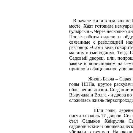
В начале жили в землянках. 
месте. Хаят готовила немудре
булырсын». Через несколько дн
После работы сидели и обд
связанные с революцией на
разговор: «Сами ведь говорите
малину и смородину». Тогда Г
Садовый дворец, или, попрощ
заявке в волисполком на сем
пришло и официальное утверж
Жизнь Бакча – Сарая протек
годы НЭПа, крутое раскулач
облегчение жизни. Создание в
Выручала и Волга - и дрова во
сложилась жизнь первопроходц
Шли годы, деревня росла,
насчитывалось 17 дворов. Сель
стал Садыков Хайрулла Са
садоводческие и овощеводчес
убирали в ручную. На окраин