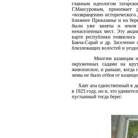
главным идеологом татарск
Г.Мансуровым, принимает 
«возвращению исторического 
ближнее Приказанье и на бере
были уже заняты и земля 
ненаселенных мест. Эту акц
карте республики появились
Бакча-Сарай и др. Заселение 
близлежащих волостей и уездо
Многим казанцам известно
окруженных садами на кру
живописное, и раньше, когда н
зимы не было отбоя от казанце
Хаят апа единственный в дер
в 1925 году, но и, это удивит
пустынный тогда берег.