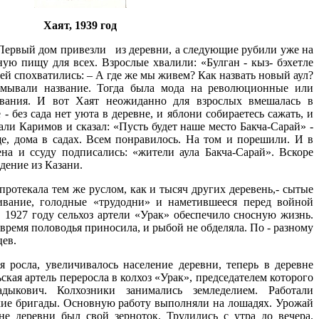
Хаят, 1939 год
Первый дом привезли из деревни, а следующие рубили уже на
ную пищу для всех. Взрослые хвалили: «Булган - кыз- бэхетле
ей спохватились: – А где же мы живем? Как назвать новый аул?
умывали название. Тогда была мода на революционные или
звания. И вот Хаят неожиданно для взрослых вмешалась в
 - без сада нет уюта в деревне, и яблони собираетесь сажать, и
али Каримов и сказал: «Пусть будет наше место Бакча-Сарай» -
е, дома в садах. Всем понравилось. На том и порешили. И в
ена и ссуду подписались: «жители аула Бакча-Сарай». Вскоре
дение из Казани.
ала тем же руслом, как и тысяч других деревень,- сытые
ивание, голодные «трудодни» и наметившееся перед войной
 1927 году сельхоз артели «Урак» обеспечило сносную жизнь.
 время половодья приносила, и рыбой не обделяла. По - разному
ев.
 увеличивалось население деревни, теперь в деревне
ская артель переросла в колхоз «Урак», председателем которого
дыкович. Колхозники занимались земледелием. Работали
кие бригады. Основную работу выполняли на лошадях. Урожай
е деревни был свой зерноток. Трудились с утра до вечера.