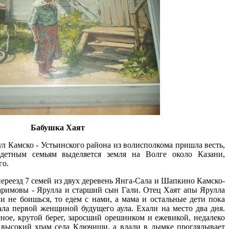
Бабушка Хаят
- Устьинского района из волисполкома пришла весть,
детным семьям выделяется земля на Волге около Казани,
го.
езд 7 семей из двух деревень Янга-Сала и Шапкино Камско-
аримовы - Ярулла и старший сын Гали. Отец Хаят апы Ярулла
ли не боишься, то едем с нами, а мама и остальные дети пока
тала первой женщиной будущего аула. Ехали на место два дня.
ное, крутой берег, заросший орешником и ежевикой, недалеко
 высокий храм села Ключищи, а вдали в дымке проглядывает