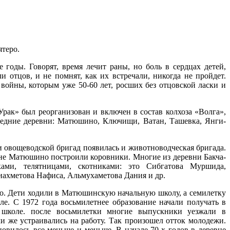
теро.
. Говорят, время лечит раны, но боль в сердцах детей,
и отцов, и не помнят, как их встречали, никогда не пройдет.
 войны, которым уже 50-60 лет
, росших без отцовской ласки и
 был реорганизован и включен в состав колхоза «Волга»,
седние деревни: Матюшино, Ключищи, Ватан, Ташевка, Янги-
щеводской бригад появилась и животноводческая бригада.
не Матюшино построили коровники. Многие из деревни Бакча-
ками, телятницами, скотниками: это Сибгатова Муршида,
ахметова Нафиса, Альмухаметова Дания и др.
Дети ходили в Матюшинскую начальную школу, а семилетку
ле. С 1972 года восьмилетнее образование начали получать в
школе. после восьмилетки многие выпускники уезжали в
ли же устраивались на работу. Так произошел отток молодежи.
овилось все меньше и меньше. В начале 70-х годов в деревне