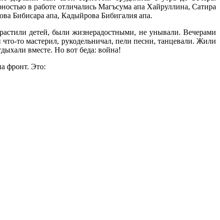
ностью в работе отличались Магъсума апа Хайруллина, Сатира
ва Бибисара апа, Кадыйрова Бибигалия апа.
тили детей, были жизнерадостными, не унывали. Вечерами
 что-то мастерил, рукодельничал, пели песни, танцевали. Жили
тдыхали вместе. Но вот беда: война!
а фронт. Это: