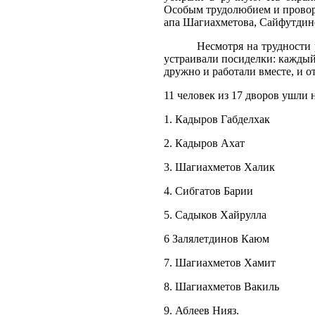
Особым трудолюбием и провор
апа Шагиахметова, Сайфутдино
Несмотря на трудности рас
устраивали посиделки: каждый
дружно и работали вместе, и о
11 человек из 17 дворов ушли н
1. Кадыров Габделхак
2. Кадыров Ахат
3. Шагиахметов Халик
4. Сибгатов Барии
5. Садыков Хайрулла
6 Залялетдинов Каюм
7. Шагиахметов Хамит
8. Шагиахметов Вакиль
9. Аблеев Нияз.