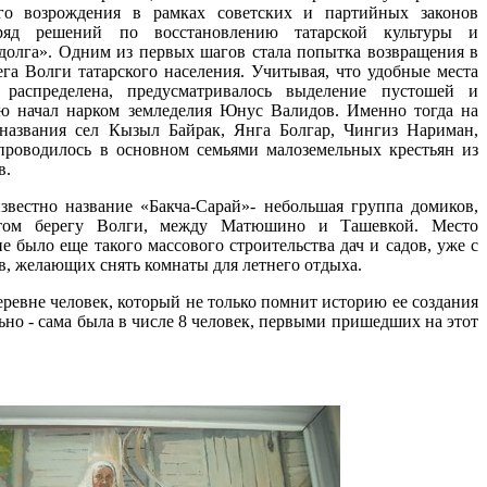
ого возрождения в рамках советских и партийных законов
ряд решений по восстановлению татарской культуры и
долга». Одним из первых шагов стала попытка возвращения в
га Волги татарского населения. Учитывая, что удобные места
распределена, предусматривалось выделение пустошей и
ию начал нарком земледелия Юнус Валидов. Именно тогда на
 названия сел Кызыл Байрак, Янга Болгар, Чингиз Нариман,
проводилось
в основном семьями малоземельных крестьян из
в.
 название «Бакча-Сарай»- небольшая группа домиков,
том берегу Волги, между Матюшино и Ташевкой. Место
е было еще такого массового строительства дач и садов, уже с
в, желающих снять комнаты для летнего отдыха.
евне человек, который не только помнит историю ее создания
ельно - сама была в числе 8 человек, первыми пришедших на этот