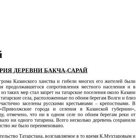
й
РИЯ ДЕРЕВНИ БАКЧА-САРАЙ
ма Казанского ханства и гибели многих его жителей были
я продолжавшегося сопротивления местного населения и в
 из таких мер стал запрет на татарские поселения около Казани
 татарские села, расположенные по обоим берегам Волги и близ
частично заселены русскими крестьянами – крепостными. В
 «Приволжские города и селения в Казанской губернии»,
ду, отмечено, что ни в одном селе по обоим берегам реки от
ало ни одного татарина. Всего несколько деревень сохранили
нство же было переименовано.
льство Татарстана, возглавляемое в то время К.Мухтаровым и