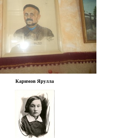
Каримов Ярулла