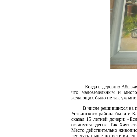
Когда в деревню Абыз-аул Камско 
что малоземельным и много
желающих было не так уж мно
В числе решившихся на пере
Устьинского района были и К
сказал 15 летней дочери: «Ес
останутся здесь». Так Хаят с
Место действительно живопис
лес чуть выше по реке виден