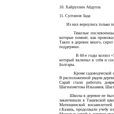
10. Хайруллин Абдулла
11. Султанов Зада
Из них вернулись только пя
Тяжелые послевоенные годы
которые помнят, как провожал
Таких в деревне много, сирот
поддержки.
В 60-е годы колхоз «Урак»
который включал в себя и со
Болгары.
Кроме садоводческой и ово
В расположенной рядом дерев
Сарай стали работать дояр
Шагиахметова Ильхамия, Шаги
Школы в деревне не было. 
заканчивали в Ташевской шко
Матюшинской восьмилетней 
г.Казань, продолжали учебу и
Молодых семей в деревне стан