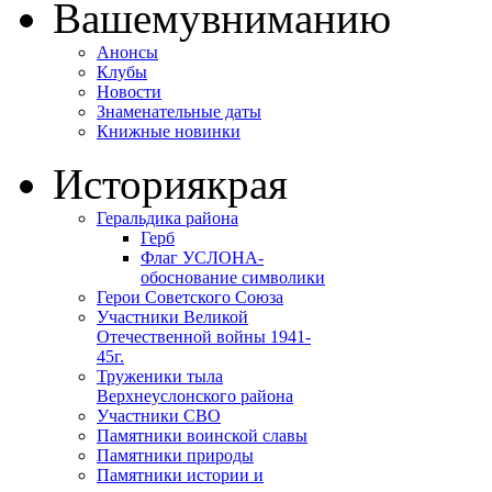
Вашему
вниманию
Анонсы
Клубы
Новости
Знаменательные даты
Книжные новинки
История
края
Геральдика района
Герб
Флаг УСЛОНА-
обоснование символики
Герои Советского Союза
Участники Великой
Отечественной войны 1941-
45г.
Труженики тыла
Верхнеуслонского района
Участники СВО
Памятники воинской славы
Памятники природы
Памятники истории и