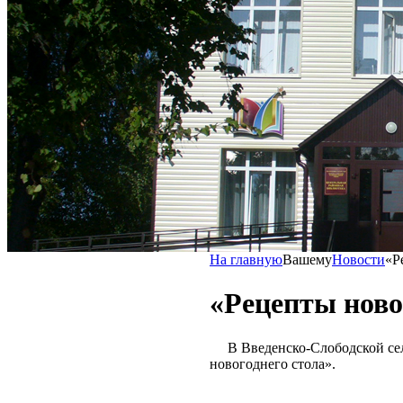
На главную
Вашему
Новости
«Р
«Рецепты ново
В Введенско-Слободской сель
новогоднего стола».