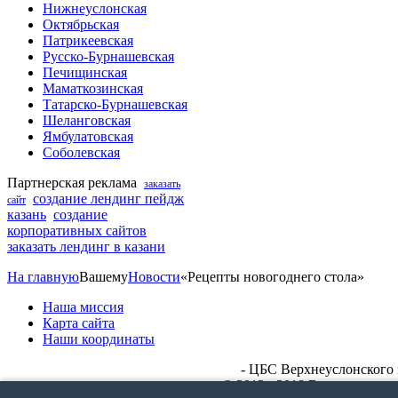
Нижнеуслонская
Октябрьская
Патрикеевская
Русско-Бурнашевская
Печищинская
Маматкозинская
Татарско-Бурнашевская
Шеланговская
Ямбулатовская
Соболевская
Партнерская реклама
заказать
создание лендинг пейдж
сайт
казань
создание
корпоративных сайтов
заказать лендинг в казани
На главную
Вашему
Новости
«Рецепты новогоднего стола»
Наша миссия
Карта сайта
Наши координаты
- ЦБС Верхнеуслонского 
© 2013 - 2018 Все права 