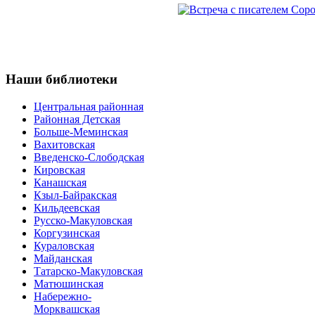
Наши
библиотеки
Центральная районная
Районная Детская
Больше-Меминская
Вахитовская
Введенско-Слободская
Кировская
Канашская
Кзыл-Байракская
Кильдеевская
Русско-Макуловская
Коргузинская
Кураловская
Майданская
Татарско-Макуловская
Матюшинская
Набережно-
Морквашская