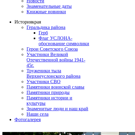
Новости
Знаменательные даты
Книжные новинки
История
края
Геральдика района
Герб
Флаг УСЛОНА-
обоснование символики
Герои Советского Союза
Участники Великой
Отечественной войны 1941-
45г.
Труженики тыла
Верхнеуслонского района
Участники СВО
Памятники воинской славы
Памятники природы
Памятники истории и
культуры
Знаменитые люди и наш край
Наши села
Фотогалерея