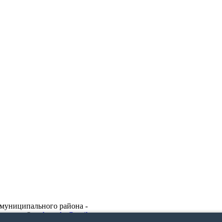
муниципального района -
защищены ©
uslon_cbs@mail.ru