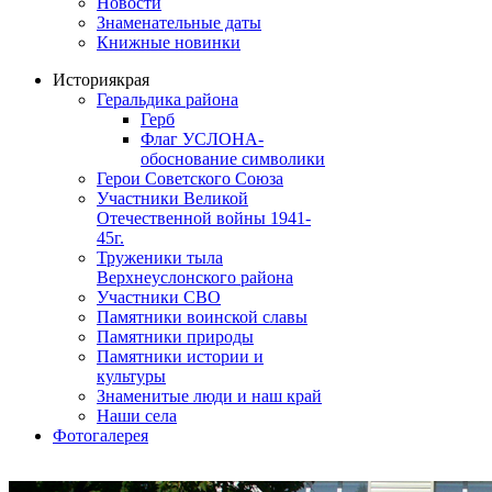
Новости
Знаменательные даты
Книжные новинки
История
края
Геральдика района
Герб
Флаг УСЛОНА-
обоснование символики
Герои Советского Союза
Участники Великой
Отечественной войны 1941-
45г.
Труженики тыла
Верхнеуслонского района
Участники СВО
Памятники воинской славы
Памятники природы
Памятники истории и
культуры
Знаменитые люди и наш край
Наши села
Фотогалерея