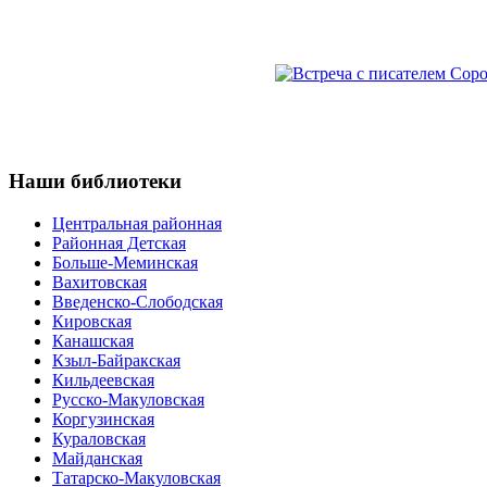
Наши
библиотеки
Центральная районная
Районная Детская
Больше-Меминская
Вахитовская
Введенско-Слободская
Кировская
Канашская
Кзыл-Байракская
Кильдеевская
Русско-Макуловская
Коргузинская
Кураловская
Майданская
Татарско-Макуловская