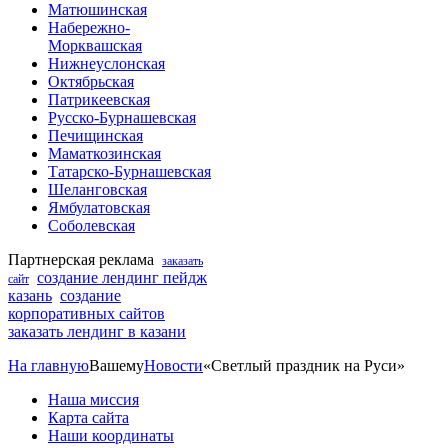
Матюшинская
Набережно-
Морквашская
Нижнеуслонская
Октябрьская
Патрикеевская
Русско-Бурнашевская
Печищинская
Маматкозинская
Татарско-Бурнашевская
Шеланговская
Ямбулатовская
Соболевская
Партнерская реклама
заказать
создание лендинг пейдж
сайт
казань
создание
корпоративных сайтов
заказать лендинг в казани
На главную
Вашему
Новости
«Светлый праздник на Руси»
Наша миссия
Карта сайта
Наши координаты