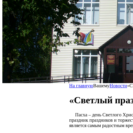
На главную
Вашему
Новости
«С
«Светлый праз
Пасха – день Светлого Христ
праздник праздников и торжес
является самым радостным вре