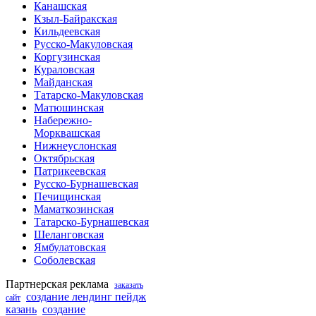
Канашская
Кзыл-Байракская
Кильдеевская
Русско-Макуловская
Коргузинская
Кураловская
Майданская
Татарско-Макуловская
Матюшинская
Набережно-
Морквашская
Нижнеуслонская
Октябрьская
Патрикеевская
Русско-Бурнашевская
Печищинская
Маматкозинская
Татарско-Бурнашевская
Шеланговская
Ямбулатовская
Соболевская
Партнерская реклама
заказать
создание лендинг пейдж
сайт
казань
создание