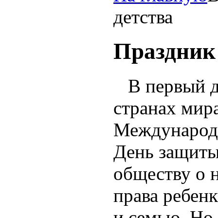
детства
Праздник
В первый де
странах мир
Международн
День защиты
обществу о 
права ребенк
и семью. Но 