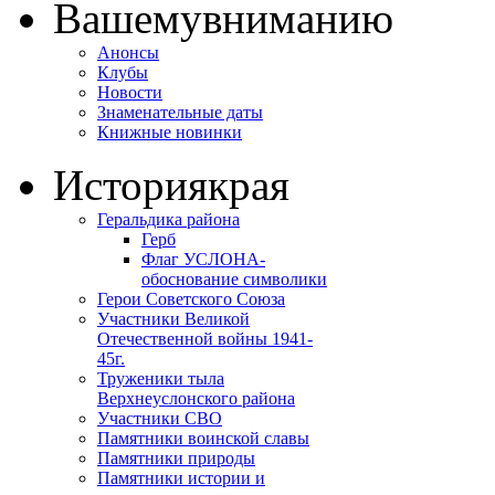
Вашему
вниманию
Анонсы
Клубы
Новости
Знаменательные даты
Книжные новинки
История
края
Геральдика района
Герб
Флаг УСЛОНА-
обоснование символики
Герои Советского Союза
Участники Великой
Отечественной войны 1941-
45г.
Труженики тыла
Верхнеуслонского района
Участники СВО
Памятники воинской славы
Памятники природы
Памятники истории и