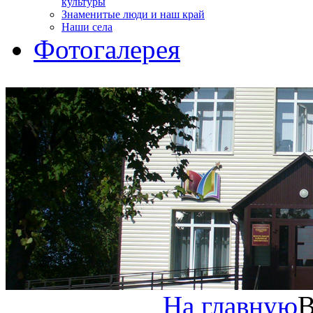
культуры
Знаменитые люди и наш край
Наши села
Фотогалерея
На главную