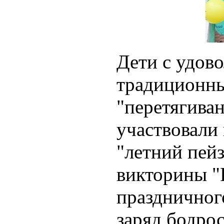
Дети с удово
традиционны
"перетягиван
участвовали 
"летний пейз
викторины "
праздничног
заряд бодро