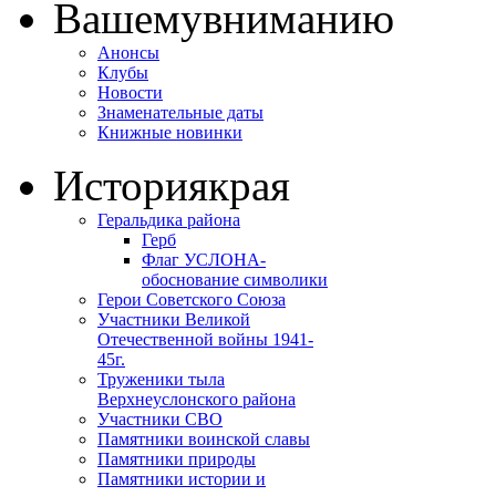
Вашему
вниманию
Анонсы
Клубы
Новости
Знаменательные даты
Книжные новинки
История
края
Геральдика района
Герб
Флаг УСЛОНА-
обоснование символики
Герои Советского Союза
Участники Великой
Отечественной войны 1941-
45г.
Труженики тыла
Верхнеуслонского района
Участники СВО
Памятники воинской славы
Памятники природы
Памятники истории и