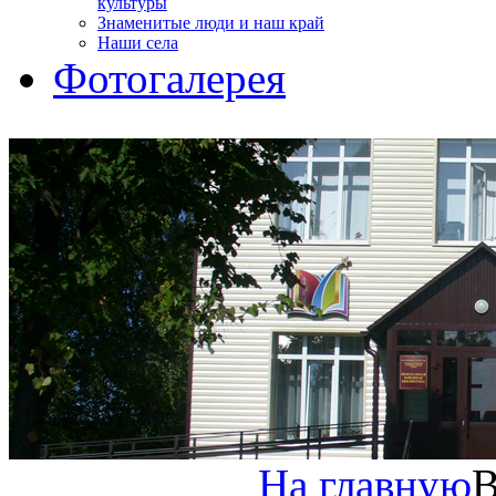
культуры
Знаменитые люди и наш край
Наши села
Фотогалерея
На главную