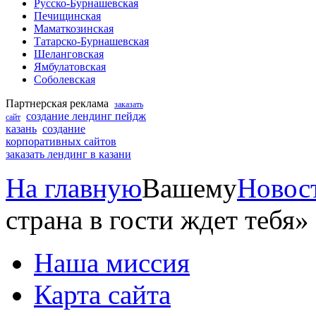
Русско-Бурнашевская
Печищинская
Маматкозинская
Татарско-Бурнашевская
Шеланговская
Ямбулатовская
Соболевская
Партнерская реклама
заказать
создание лендинг пейдж
сайт
казань
создание
корпоративных сайтов
заказать лендинг в казани
На главную
Вашему
Новос
страна в гости ждет тебя»
Наша миссия
Карта сайта