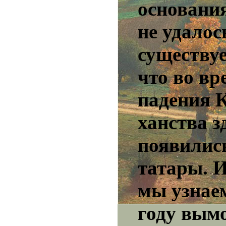
основания
не удалос
существуе
что во вр
падения 
ханства з
появилис
татары. И
мы узнаем
году вым