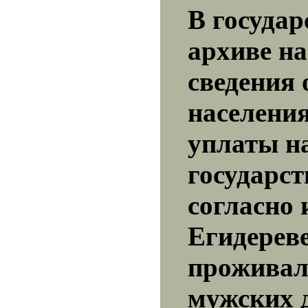
В госуда
архиве н
сведения 
населени
уплаты н
государст
согласно 
Егидереве
проживал
мужских 