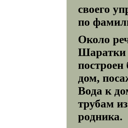
своего у
по фамил
Около ре
Шаратки
построен
дом, поса
Вода к до
трубам и
родника.