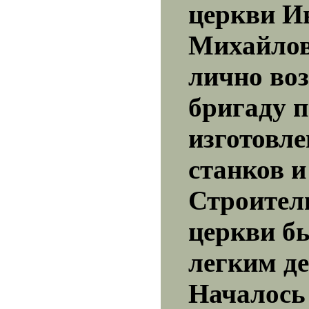
церкви И
Михайлов
лично во
бригаду п
изготовл
станков и
Строител
церкви б
легким д
Началось 