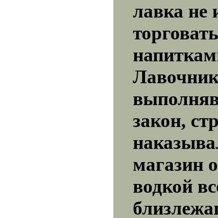
лавка не 
торговат
напиткам
Лавочник
выполняв
закон, ст
наказыва
магазин 
водкой вс
близлежа