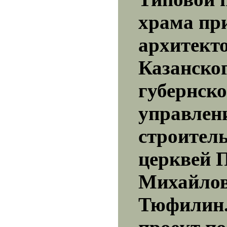
храма пр
архитект
Казанско
губернско
управлен
строител
церквей 
Михайло
Тюфилин