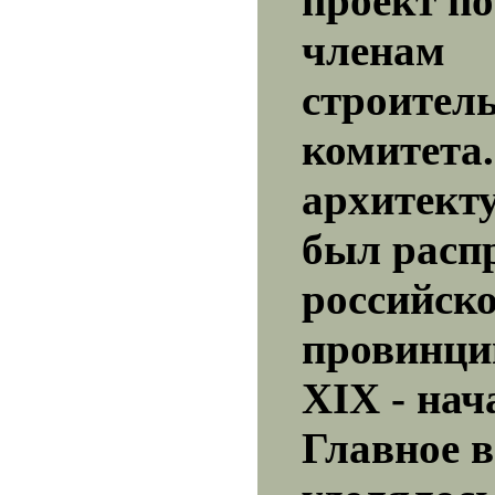
проект п
членам
строител
комитета
архитект
был расп
российск
провинци
XIX - нач
Главное 