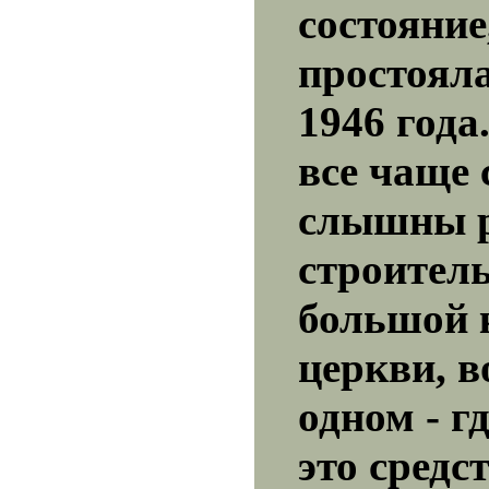
состояние
простояла
1946 года
все чаще 
слышны р
строител
большой 
церкви, в
одном - г
это средс