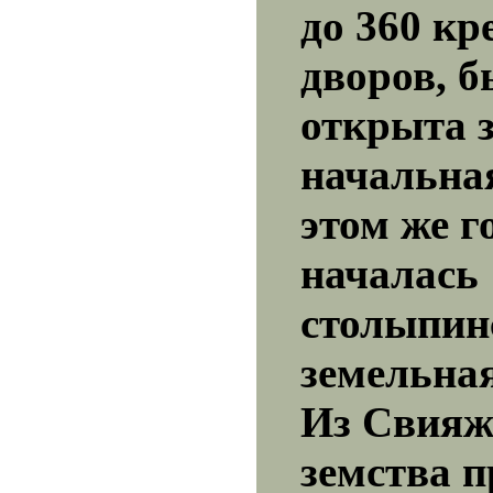
до 360 кр
дворов, 
открыта 
начальна
этом же г
началась
столыпин
земельна
Из Свияж
земства п