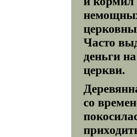
и кормил 
немощны
церковны
Часто вы
деньги н
церкви.
Деревянн
со време
покосилас
приходить