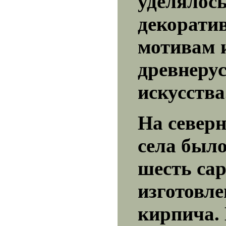
уделялос
декорати
мотивам 
древнерус
искусства
На север
села было
шесть сар
изготовл
кирпича.