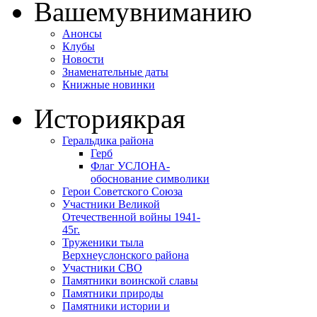
Вашему
вниманию
Анонсы
Клубы
Новости
Знаменательные даты
Книжные новинки
История
края
Геральдика района
Герб
Флаг УСЛОНА-
обоснование символики
Герои Советского Союза
Участники Великой
Отечественной войны 1941-
45г.
Труженики тыла
Верхнеуслонского района
Участники СВО
Памятники воинской славы
Памятники природы
Памятники истории и