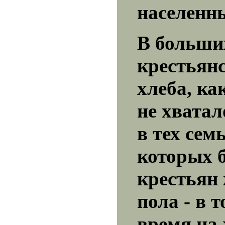
населенн
В больши
крестьян
хлеба, ка
не хватал
в тех семь
которых 
крестьян
пола - в т
время на