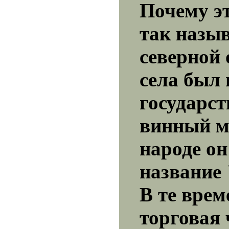
Почему э
так назы
северной
села был 
государс
винный м
народе о
название 
В те врем
торговая 