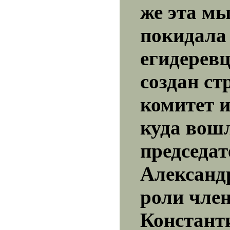
же эта мы
покидала
егидерев
создан с
комитет и
куда вош
председат
Александ
роли чле
Констант