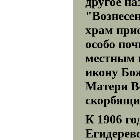
другое на
"Вознесен
храм при
особо по
местным 
икону Бо
Матери В
скорбящи
К 1906 го
Егидерев