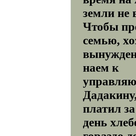
земли не 
Чтобы пр
семью, хо
вынужден
наем к
управля
Дадакину
платил за
день хлеб
гораздо д