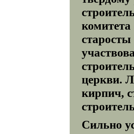
строител
комитета
старосты 
участвова
строител
церкви. 
кирпич, 
строитель
Сильно ус