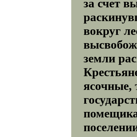
за счет в
раскинув
вокруг ле
высвобож
земли ра
Крестьяне
ясочные, 
государст
помещика
поселении