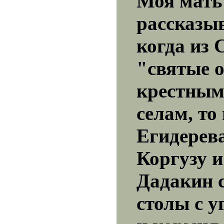
Моя мать
рассказыв
когда из
"святые 
крестным
селам, то
Егидерев
Коргузу и
Дадакин 
столы с 