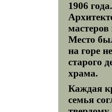
1906 года
Архитект
мастеров 
Место бы
на горе н
старого д
храма.
Каждая к
семья сог
твердому