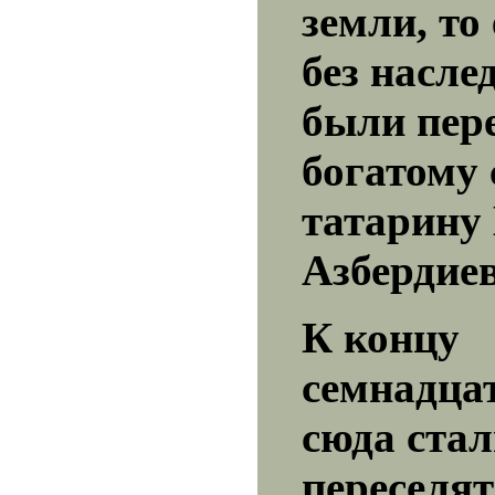
земли, то
без насле
были пер
богатому
татарину
Азбердиев
К концу
семнадцат
сюда ста
переселят