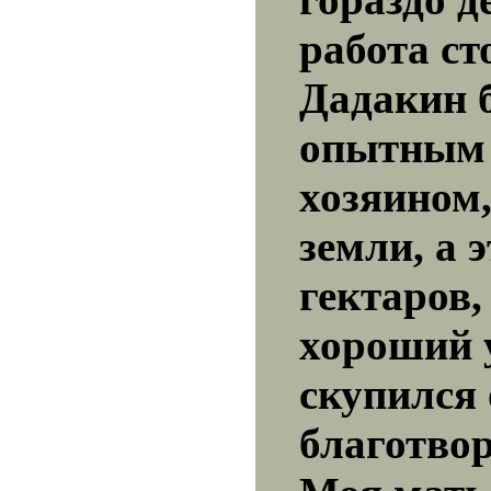
работа ст
Дадакин 
опытным
хозяином,
земли, а э
гектаров,
хороший 
скупился 
благотво