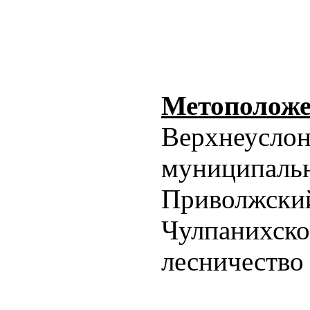
Метоположе
Верхнеусло
муниципаль
Приволжский
Чулпанихско
лесничество 