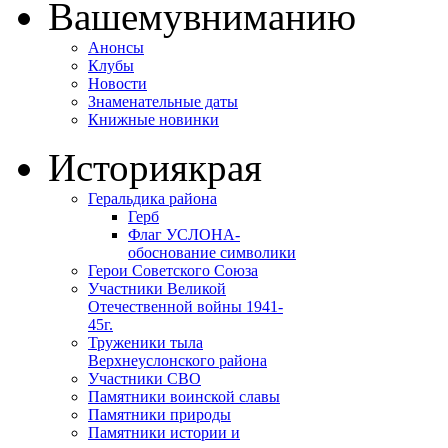
Вашему
вниманию
Анонсы
Клубы
Новости
Знаменательные даты
Книжные новинки
История
края
Геральдика района
Герб
Флаг УСЛОНА-
обоснование символики
Герои Советского Союза
Участники Великой
Отечественной войны 1941-
45г.
Труженики тыла
Верхнеуслонского района
Участники СВО
Памятники воинской славы
Памятники природы
Памятники истории и