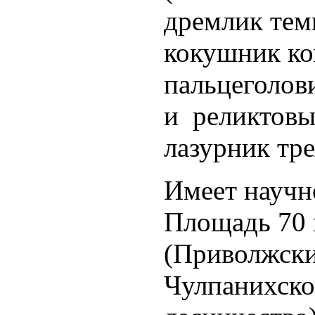
дремлик тем
кокушник ко
пальцеголов
и реликтовы
лазурник тр
Имеет научн
Площадь 70 
(Приволжски
Чулпанихско