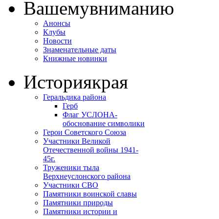
Вашему
вниманию
Анонсы
Клубы
Новости
Знаменательные даты
Книжные новинки
История
края
Геральдика района
Герб
Флаг УСЛОНА-
обоснование символики
Герои Советского Союза
Участники Великой
Отечественной войны 1941-
45г.
Труженики тыла
Верхнеуслонского района
Участники СВО
Памятники воинской славы
Памятники природы
Памятники истории и