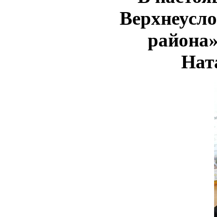
Верхнеусл
района»
Нат