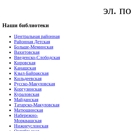
эл. по
Наши
библиотеки
Центральная районная
Районная Детская
Больше-Меминская
Вахитовская
Введенско-Слободская
Кировская
Канашская
Кзыл-Байракская
Кильдеевская
Русско-Макуловская
Коргузинская
Кураловская
Майданская
Татарско-Макуловская
Матюшинская
Набережно-
Морквашская
Нижнеуслонская