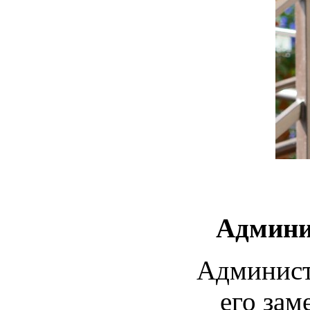
Админи
Администра
его зам