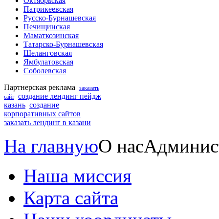
Октябрьская
Патрикеевская
Русско-Бурнашевская
Печищинская
Маматкозинская
Татарско-Бурнашевская
Шеланговская
Ямбулатовская
Соболевская
Партнерская реклама
заказать
создание лендинг пейдж
сайт
казань
создание
корпоративных сайтов
заказать лендинг в казани
На главную
О нас
Админис
Наша миссия
Карта сайта