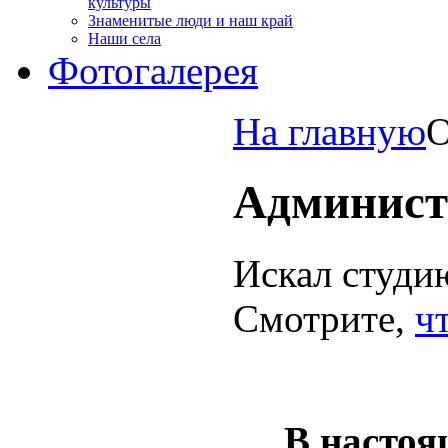
культуры
Знаменитые люди и наш край
Наши села
Фотогалерея
На главную
О
Админист
Искал студию
Смотрите,
ч
В насто