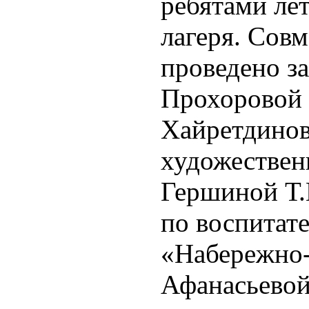
ребятами ле
лагеря. Сов
проведено з
Прохоровой 
Хайретдинов
художествен
Гершиной Т.
по воспитат
«Набережно
Афанасьевой 