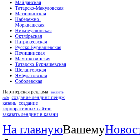
Майданская
Татарско-Макуловская
Матюшинская
Набережно-
Морквашская
Нижнеуслонская
Октябрьская
Патрикеевская
Русско-Бурнашевская
Печищинская
Маматкозинская
Татарско-Бурнашевская
Шеланговская
Ямбулатовская
Соболевская
Партнерская реклама
заказать
создание лендинг пейдж
сайт
казань
создание
корпоративных сайтов
заказать лендинг в казани
На главную
Вашему
Новос