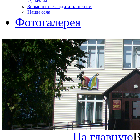
культуры
Знаменитые люди и наш край
Наши села
Фотогалерея
На главную