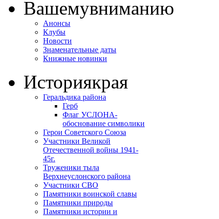
Вашему
вниманию
Анонсы
Клубы
Новости
Знаменательные даты
Книжные новинки
История
края
Геральдика района
Герб
Флаг УСЛОНА-
обоснование символики
Герои Советского Союза
Участники Великой
Отечественной войны 1941-
45г.
Труженики тыла
Верхнеуслонского района
Участники СВО
Памятники воинской славы
Памятники природы
Памятники истории и