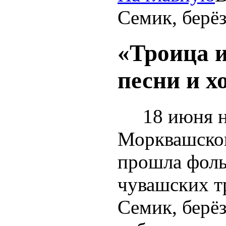
Семик, берёз
«Троица и
песни и х
18 июня на
Морквашско
прошла фоль
чувашских т
Семик, берёз