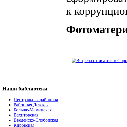
к коррупцио
Фотоматер
Наши
библиотеки
Центральная районная
Районная Детская
Больше-Меминская
Вахитовская
Введенско-Слободская
Кировская