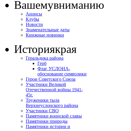
Вашему
вниманию
Анонсы
Клубы
Новости
Знаменательные даты
Книжные новинки
История
края
Геральдика района
Герб
Флаг УСЛОНА-
обоснование символики
Герои Советского Союза
Участники Великой
Отечественной войны 1941-
45г.
Труженики тыла
Верхнеуслонского района
Участники СВО
Памятники воинской славы
Памятники природы
Памятники истории и