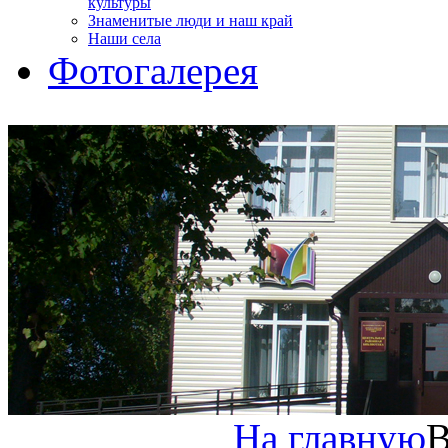
культуры
Знаменитые люди и наш край
Наши села
Фотогалерея
На главную