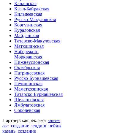
Канашская
Кзыл-Байракская
Кильдеевская
Русско-Макуловская
Коргузинская
Кураловская
Майданская
Татарско-Макуловская
Матюшинская
Набережно-
Морквашская
Нижнеуслонская
Октябрьская
Патрикеевская
Русско-Бурнашевская
Печищинская
Маматкозинская
Татарско-Бурнашевская
Шеланговская
Ямбулатовская
Соболевская
Партнерская реклама
заказать
создание лендинг пейдж
сайт
казань
создание