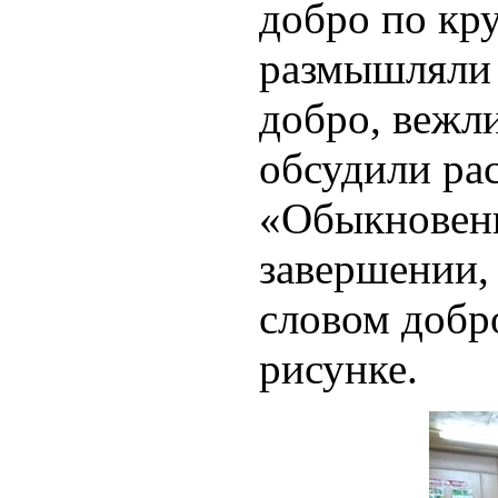
добро по кр
размышляли 
добро, вежли
обсудили ра
«Обыкновенн
завершении,
словом добр
рисунке.