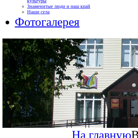
культуры
Знаменитые люди и наш край
Наши села
Фотогалерея
На главную