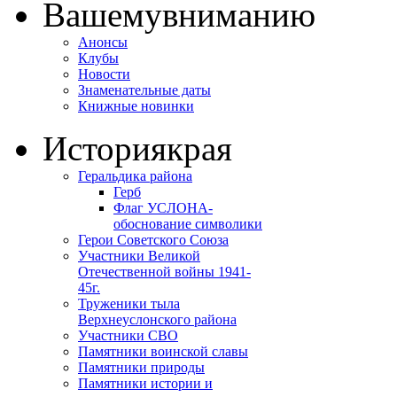
Вашему
вниманию
Анонсы
Клубы
Новости
Знаменательные даты
Книжные новинки
История
края
Геральдика района
Герб
Флаг УСЛОНА-
обоснование символики
Герои Советского Союза
Участники Великой
Отечественной войны 1941-
45г.
Труженики тыла
Верхнеуслонского района
Участники СВО
Памятники воинской славы
Памятники природы
Памятники истории и