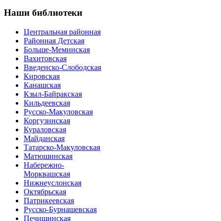
Наши
библиотеки
Центральная районная
Районная Детская
Больше-Меминская
Вахитовская
Введенско-Слободская
Кировская
Канашская
Кзыл-Байракская
Кильдеевская
Русско-Макуловская
Коргузинская
Кураловская
Майданская
Татарско-Макуловская
Матюшинская
Набережно-
Морквашская
Нижнеуслонская
Октябрьская
Патрикеевская
Русско-Бурнашевская
Печищинская