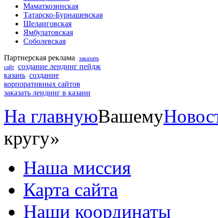
Маматкозинская
Татарско-Бурнашевская
Шеланговская
Ямбулатовская
Соболевская
Партнерская реклама
заказать
создание лендинг пейдж
сайт
казань
создание
корпоративных сайтов
заказать лендинг в казани
На главную
Вашему
Новос
кругу»
Наша миссия
Карта сайта
Наши координаты