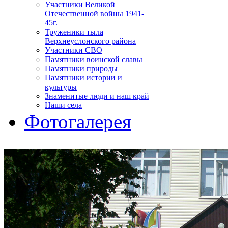
Участники Великой
Отечественной войны 1941-
45г.
Труженики тыла
Верхнеуслонского района
Участники СВО
Памятники воинской славы
Памятники природы
Памятники истории и
культуры
Знаменитые люди и наш край
Наши села
Фотогалерея