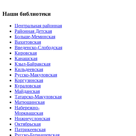
Наши
библиотеки
Центральная районная
Районная Детская
Больше-Меминская
Вахитовская
Введенско-Слободская
Кировская
Канашская
Кзыл-Байракская
Кильдеевская
Русско-Макуловская
Коргузинская
Кураловская
Майданская
Татарско-Макуловская
Матюшинская
Набережно-
Морквашская
Нижнеуслонская
Октябрьская
Патрикеевская
Русско-Бурнашевская