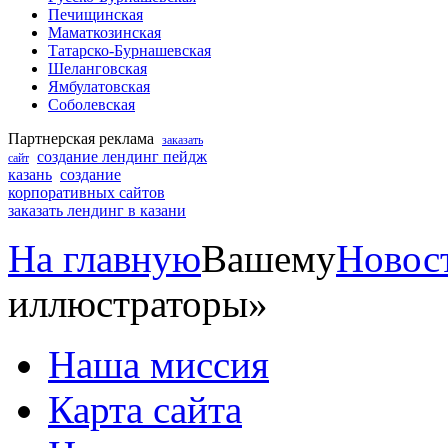
Печищинская
Маматкозинская
Татарско-Бурнашевская
Шеланговская
Ямбулатовская
Соболевская
Партнерская реклама
заказать
создание лендинг пейдж
сайт
казань
создание
корпоративных сайтов
заказать лендинг в казани
На главную
Вашему
Новос
иллюстраторы»
Наша миссия
Карта сайта