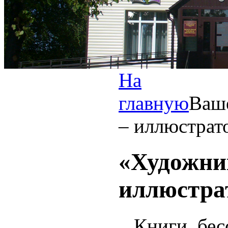
На
главную
Ваш
– иллюстрат
«Художни
иллюстра
Книги, бесс