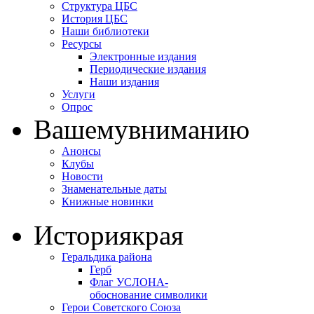
Структура ЦБС
История ЦБС
Наши библиотеки
Ресурсы
Электронные издания
Периодические издания
Наши издания
Услуги
Опрос
Вашему
вниманию
Анонсы
Клубы
Новости
Знаменательные даты
Книжные новинки
История
края
Геральдика района
Герб
Флаг УСЛОНА-
обоснование символики
Герои Советского Союза