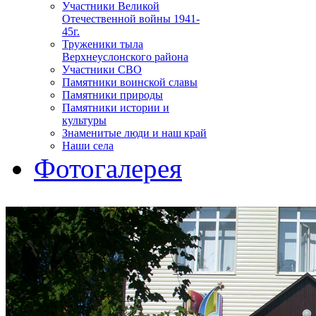
Участники Великой
Отечественной войны 1941-
45г.
Труженики тыла
Верхнеуслонского района
Участники СВО
Памятники воинской славы
Памятники природы
Памятники истории и
культуры
Знаменитые люди и наш край
Наши села
Фотогалерея