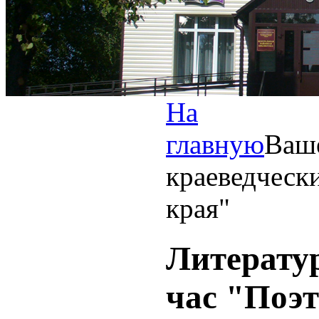
На
главную
Ваш
краеведческ
края"
Литерату
час "Поэ