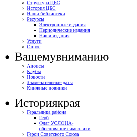
Структура ЦБС
История ЦБС
Наши библиотеки
Ресурсы
Электронные издания
Периодические издания
Наши издания
Услуги
Опрос
Вашему
вниманию
Анонсы
Клубы
Новости
Знаменательные даты
Книжные новинки
История
края
Геральдика района
Герб
Флаг УСЛОНА-
обоснование символики
Герои Советского Союза