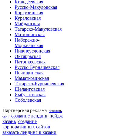
Кильдеевская
Русско-Макуловская
Коргузинская
Кураловская
Майданская
Татарско-Макуловская
Матюшинская
Набережно-
Морквашская
Нижнеуслонская
Октябрьская
Патрикеевская
Русско-Бурнашевская
Печищинская
Маматкозинская
Татарско-Бурнашевская
Шеланговская
Ямбулатовская
Соболевская
Партнерская реклама
заказать
создание лендинг пейдж
сайт
казань
создание
корпоративных сайтов
заказать лендинг в казани