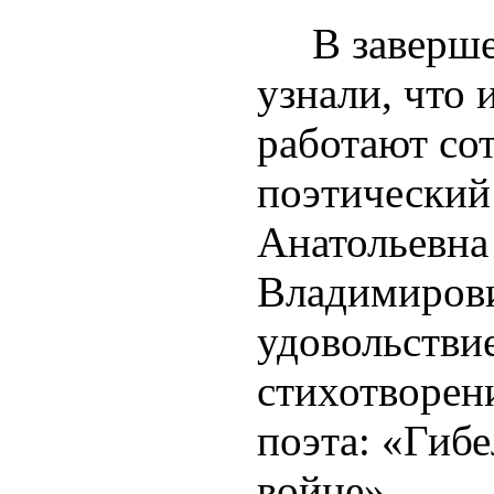
В завершен
узнали, что 
работают со
поэтический
Анатольевна
Владимирови
удовольстви
стихотворен
поэта: «Гибе
войне».