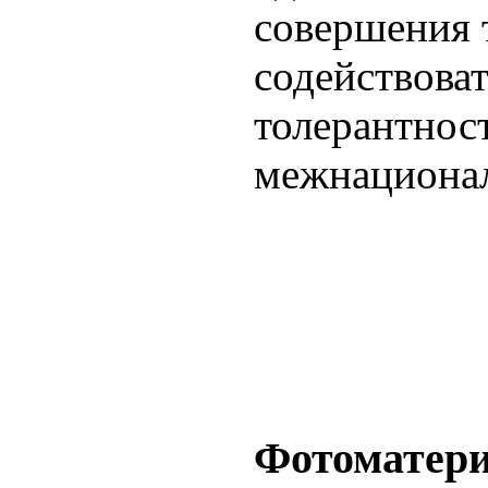
совершения 
содействова
толерантнос
межнационал
Фотоматер