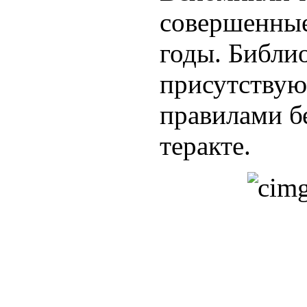
совершенные
годы. Библи
присутству
правилами б
теракте.