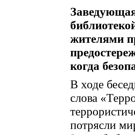
Заведующая
библиотекой
жителями п
предостере
когда безоп
В ходе бесе
слова «Терр
террористич
потрясли ми