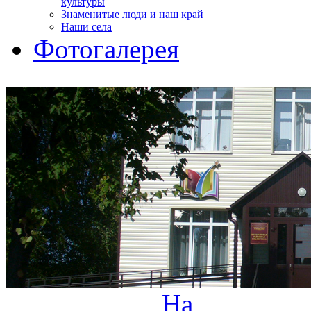
культуры
Знаменитые люди и наш край
Наши села
Фотогалерея
На