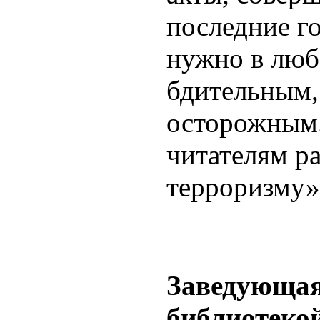
последние г
нужно в люб
бдительным,
осторожным.
читателям р
терроризму»
Заведующа
библиотеко