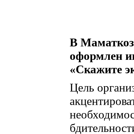
В Маматкоз
оформлен и
«Скажите э
Цель органи
акцентирова
необходимос
бдительност