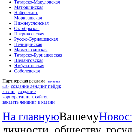
Татарско-Макуловская
Матюшинская
Набережно-
Морквашская
Нижнеуслонская
Октябрьская
Патрикеевская
Русско-Бурнашевская
Печищинская
Маматкозинская
Татарско-Бурнашевская
Шеланговская
Ямбулатовская
Соболевская
Партнерская реклама
заказать
создание лендинг пейдж
сайт
казань
создание
корпоративных сайтов
заказать лендинг в казани
На главную
Вашему
Новос
личности, обществу, госу