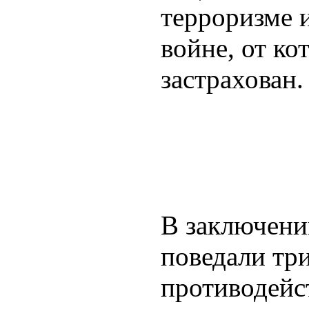
терроризме и
войне, от ко
застрахован.
В заключен
поведали тр
противодейс