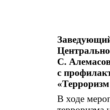
Заведующий
Центрально
С. Алемасо
с профилакт
«Терроризм
В ходе меро
терроризма и