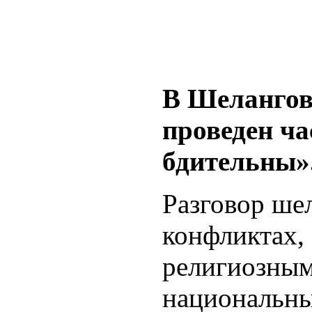
В Шелангов
проведен ч
бдительны»
Разговор ше
конфликтах,
религиозным
национальны