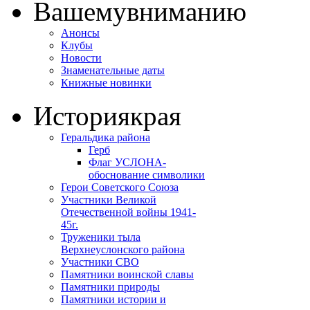
Вашему
вниманию
Анонсы
Клубы
Новости
Знаменательные даты
Книжные новинки
История
края
Геральдика района
Герб
Флаг УСЛОНА-
обоснование символики
Герои Советского Союза
Участники Великой
Отечественной войны 1941-
45г.
Труженики тыла
Верхнеуслонского района
Участники СВО
Памятники воинской славы
Памятники природы
Памятники истории и