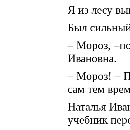
Я из лесу в
Был сильн
– Мороз, –п
Ивановна.
– Мороз! – 
сам тем вре
Наталья Ива
учебник пер