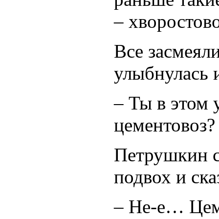
– хворостов
Все засмеял
улыбнулась 
– Ты в этом 
цементовоз?
Петрушкин с
подвох и ска
– Не-е… Цем