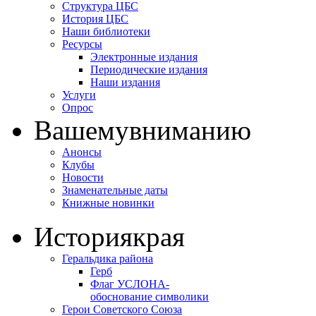
Структура ЦБС
История ЦБС
Наши библиотеки
Ресурсы
Электронные издания
Периодические издания
Наши издания
Услуги
Опрос
Вашему
вниманию
Анонсы
Клубы
Новости
Знаменательные даты
Книжные новинки
История
края
Геральдика района
Герб
Флаг УСЛОНА-
обоснование символики
Герои Советского Союза