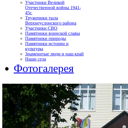
Участники Великой
Отечественной войны 1941-
45г.
Труженики тыла
Верхнеуслонского района
Участники СВО
Памятники воинской славы
Памятники природы
Памятники истории и
культуры
Знаменитые люди и наш край
Наши села
Фотогалерея