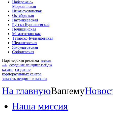
Набережно-
Морквашская
Нижнеуслонская
Октябрьская
Патрикеевская
Русско-Бурнашевская
Печищинская
Маматкозинская
Татарско-Бурнашевская
Шеланговская
Ямбулатовская
Соболевская
Партнерская реклама
заказать
создание лендинг пейдж
сайт
казань
создание
корпоративных сайтов
заказать лендинг в казани
На главную
Вашему
Новос
Наша миссия