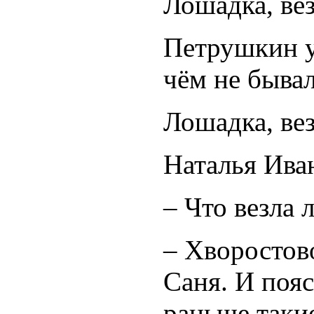
Лошадка, вез
Петрушкин у
чём не бывал
Лошадка, ве
Наталья Ива
– Что везла 
– Хворостово
Саня. И пояс
раньше такие