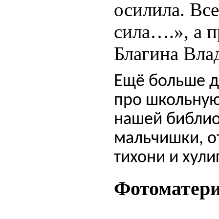
осилила. Вс
сила….», а 
Благина Вла
Ещё больше д
про школьную
нашей библио
мальчишки, о
тихони и хули
Фотоматер