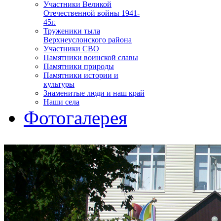
Участники Великой
Отечественной войны 1941-
45г.
Труженики тыла
Верхнеуслонского района
Участники СВО
Памятники воинской славы
Памятники природы
Памятники истории и
культуры
Знаменитые люди и наш край
Наши села
Фотогалерея