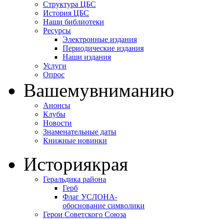
Структура ЦБС
История ЦБС
Наши библиотеки
Ресурсы
Электронные издания
Периодические издания
Наши издания
Услуги
Опрос
Вашему
вниманию
Анонсы
Клубы
Новости
Знаменательные даты
Книжные новинки
История
края
Геральдика района
Герб
Флаг УСЛОНА-
обоснование символики
Герои Советского Союза