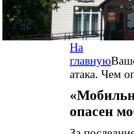
На
главную
Ваш
атака. Чем 
«Мобильн
опасен м
За последние