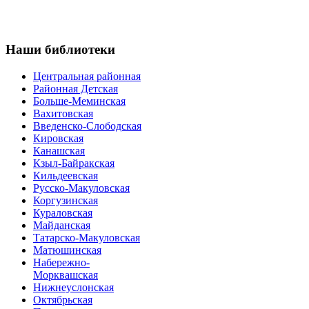
Наши
библиотеки
Центральная районная
Районная Детская
Больше-Меминская
Вахитовская
Введенско-Слободская
Кировская
Канашская
Кзыл-Байракская
Кильдеевская
Русско-Макуловская
Коргузинская
Кураловская
Майданская
Татарско-Макуловская
Матюшинская
Набережно-
Морквашская
Нижнеуслонская
Октябрьская