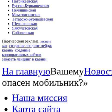
Патрикеевская
Русско-Бурнашевская
Печищинская
Маматкозинская
Татарско-Бурнашевская
Шеланговская
Ямбулатовская
Соболевская
Партнерская реклама
заказать
создание лендинг пейдж
сайт
казань
создание
корпоративных сайтов
заказать лендинг в казани
На главную
Вашему
Новос
опасен мобильник?»
Наша миссия
Карта сайта