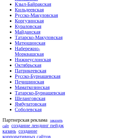
Кзыл-Байракская
Кильдеевская
Русско-Макуловская
Коргузинская
Кураловская
Майданская
Татарско-Макуловская
Матюшинская
Набережно-
Морквашская
Нижнеуслонская
Октябрьская
Патрикеевская
Русско-Бурнашевская
Печищинская
Маматкозинская
Татарско-Бурнашевская
Шеланговская
Ямбулатовская
Соболевская
Партнерская реклама
заказать
создание лендинг пейдж
сайт
казань
создание
корпоративных сайтов