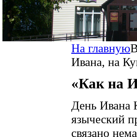
На главную
Ивана, на К
«Как на И
День Ивана 
языческий п
связано нем