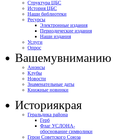
Структура ЦБС
История ЦБС
Наши библиотеки
Ресурсы
Электронные издания
Периодические издания
Наши издания
Услуги
Опрос
Вашему
вниманию
Анонсы
Клубы
Новости
Знаменательные даты
Книжные новинки
История
края
Геральдика района
Герб
Флаг УСЛОНА-
обоснование символики
Герои Советского Союза