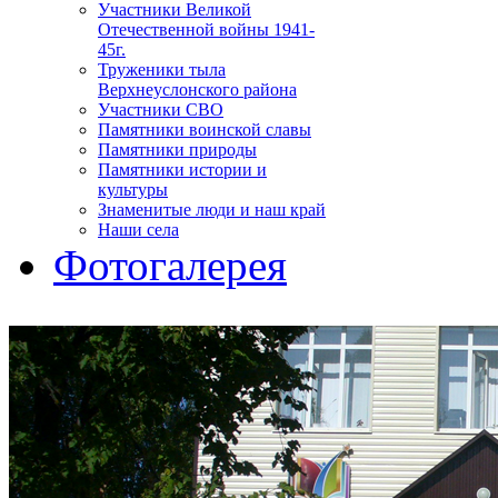
Участники Великой
Отечественной войны 1941-
45г.
Труженики тыла
Верхнеуслонского района
Участники СВО
Памятники воинской славы
Памятники природы
Памятники истории и
культуры
Знаменитые люди и наш край
Наши села
Фотогалерея