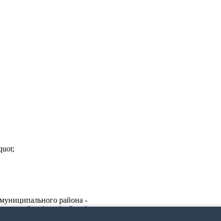
uot;
муниципального района -
защищены ©
uslon_cbs@mail.ru
Webplustudio.ru