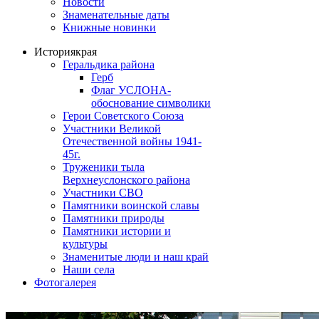
Новости
Знаменательные даты
Книжные новинки
История
края
Геральдика района
Герб
Флаг УСЛОНА-
обоснование символики
Герои Советского Союза
Участники Великой
Отечественной войны 1941-
45г.
Труженики тыла
Верхнеуслонского района
Участники СВО
Памятники воинской славы
Памятники природы
Памятники истории и
культуры
Знаменитые люди и наш край
Наши села
Фотогалерея