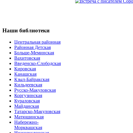
Наши
библиотеки
Центральная районная
Районная Детская
Больше-Меминская
Вахитовская
Введенско-Слободская
Кировская
Канашская
Кзыл-Байракская
Кильдеевская
Русско-Макуловская
Коргузинская
Кураловская
Майданская
Татарско-Макуловская
Матюшинская
Набережно-
Морквашская
Нижнеуслонская