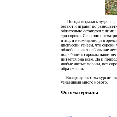
Погода выдалась чудесная, п
бегают и играют по разноцветн
обязательно останутся с ними 
три сороки. Серьезно посматр
птиц, и неожиданно разгорелс
дискуссии узнаем, что сороки 
облюбовывают небольшие лесоп
полюбились сорокам наши места
питается она всем. Да и прир
любые лютые морозы, вот сорок
образ жизни.
Возвращаясь с экскурсии, н
узнавшими много нового.
Фотоматериалы