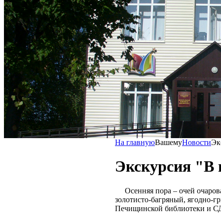
На главную
Вашему
Новости
Эк
Экскурсия "В 
Осенняя пора – очей очарован
золотисто-багряный, ягодно-г
Печищинской библиотеки и СДК