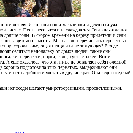
очти летняя. И вот они наши мальчишки и девчонки уже
ой листве. Пусть веселятся и наслаждаются. Эти впечатления
на долгие годы. В скором времени на березу прилетели и сели
ивают за детьми с высоты. Мы начали перечислять перелетных
я спор: сорока, зимующая птица или не зимующая? В ходе
любят селиться неподалеку от домов людей, также они
осадки, перелески, парки, сады, густые аллеи. Вот и
. А еще оказалось, что эта птица не оставляет себя голодной,
ода хорошо подготовила этих пернатых, выдерживают они
ам и нет надобности улетать в другие края. Она ведет оседлый
аши непоседы шагают умиротворенными, просветленными,