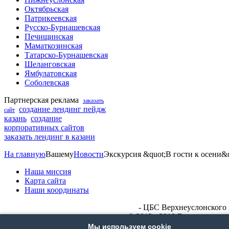
Октябрьская
Патрикеевская
Русско-Бурнашевская
Печищинская
Маматкозинская
Татарско-Бурнашевская
Шеланговская
Ямбулатовская
Соболевская
Партнерская реклама
заказать
создание лендинг пейдж
сайт
казань
создание
корпоративных сайтов
заказать лендинг в казани
На главную
Вашему
Новости
Экскурсия &quot;В гости к осени&q
Наша миссия
Карта сайта
Наши координаты
- ЦБС Верхнеуслонского 
© 2013 - 2018 Все права 
Сайт сделан в
Мы используем cookie