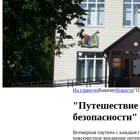
На главную
Вашему
Новости
"П
"Путешествие 
безопасности"
Всемирная паутина с каждым г
повсеместное внедрение интер