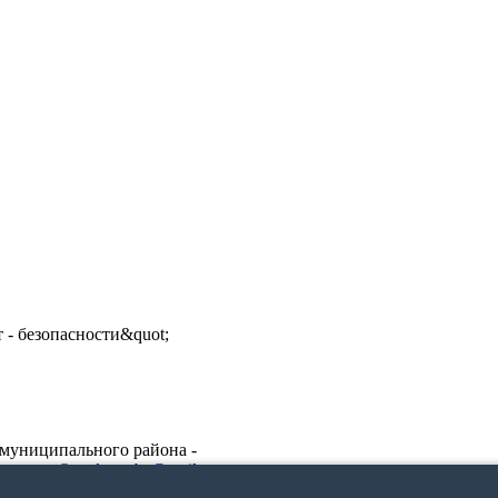
 - безопасности&quot;
муниципального района -
защищены ©
uslon_cbs@mail.ru
Webplustudio.ru