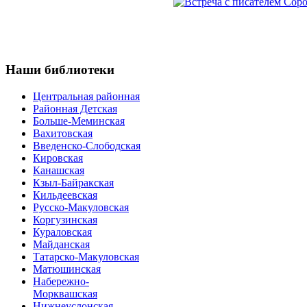
Наши
библиотеки
Центральная районная
Районная Детская
Больше-Меминская
Вахитовская
Введенско-Слободская
Кировская
Канашская
Кзыл-Байракская
Кильдеевская
Русско-Макуловская
Коргузинская
Кураловская
Майданская
Татарско-Макуловская
Матюшинская
Набережно-
Морквашская
Нижнеуслонская