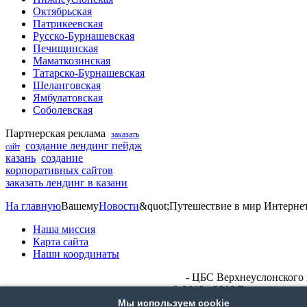
Октябрьская
Патрикеевская
Русско-Бурнашевская
Печищинская
Маматкозинская
Татарско-Бурнашевская
Шеланговская
Ямбулатовская
Соболевская
Партнерская реклама
заказать
создание лендинг пейдж
сайт
казань
создание
корпоративных сайтов
заказать лендинг в казани
На главную
Вашему
Новости
&quot;Путешествие в мир Интернет
Наша миссия
Карта сайта
Наши координаты
- ЦБС Верхнеуслонского 
© 2013 - 2018 Все права 
Сайт сделан в
Мы используем cookie