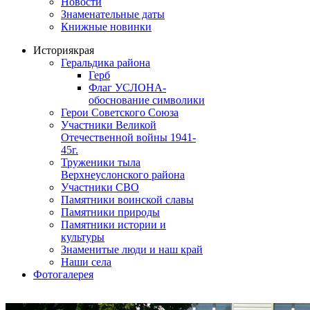
Новости
Знаменательные даты
Книжные новинки
История
края
Геральдика района
Герб
Флаг УСЛОНА-
обоснование символики
Герои Советского Союза
Участники Великой
Отечественной войны 1941-
45г.
Труженики тыла
Верхнеуслонского района
Участники СВО
Памятники воинской славы
Памятники природы
Памятники истории и
культуры
Знаменитые люди и наш край
Наши села
Фотогалерея